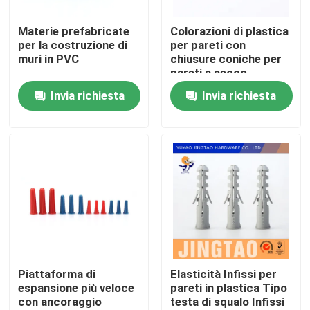
Materie prefabricate
Colorazioni di plastica
Chi siamo
per la costruzione di
per pareti con
muri in PVC
chiusure coniche per
pareti a secco
Fatory Tour
Invia richiesta
Invia richiesta
Controllo di qualità
Contattaci
Richiedere un preventivo
Ancoraggio per pareti in nylon
Piattaforma di
Elasticità Infissi per
espansione più veloce
pareti in plastica Tipo
con ancoraggio
testa di squalo Infissi
Collegamento di ancoraggio in nylon