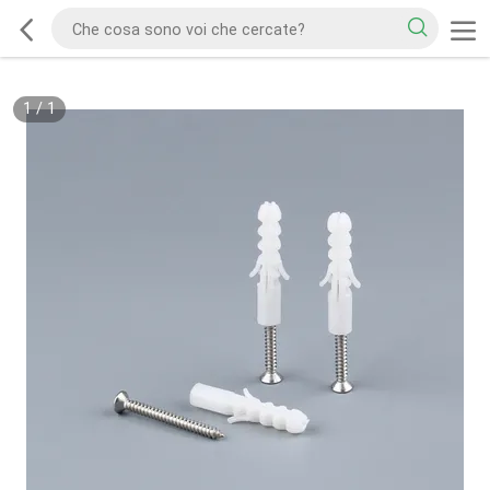
1
/
1